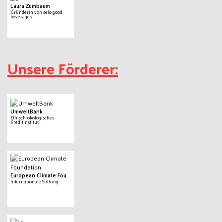
Laura Zumbaum
Gründerin von selo good
beverages
Unsere Förderer:
UmweltBank
Ethisch-ökologisches
Kreditinstitut
European Climate Foundation
Internationale Stiftung