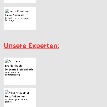
Laura Zumbaum
Gründerin von selo good
beverages
Unsere Experten:
Dr. Joana Breidenbach
Mitgründerin
betterplace.org
Felix Finkbeiner
Gründer "plant for the
planet"