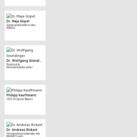
Dr. Maja Göpel
Generalsekretärin des
WBGU
Dr. Wolfgang Gründinger
Publizist &
Demokratieforscher
Philipp Kauffmann
CEO Original Beans
Dr. Andreas Rickert
Vorstandsvorsitzender der
PHINEO gAG