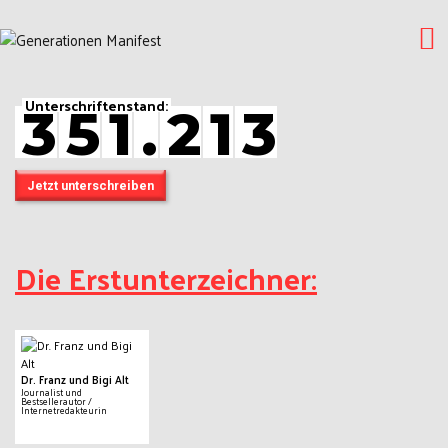
Unterschriftenstand:
3
5
1
.
2
1
3
Jetzt unterschreiben
Die Erstunterzeichner:
Dr. Franz und Bigi Alt
Journalist und
Bestsellerautor /
Internetredakteurin