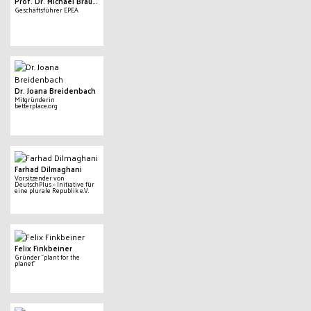
Prof. Dr. Michael Braungart
Geschäftsführer EPEA
Dr. Joana Breidenbach
Mitgründerin
betterplace.org
Farhad Dilmaghani
Vorsitzender von
DeutschPlus – Initiative für
eine plurale Republik e.V.
Felix Finkbeiner
Gründer "plant for the
planet"