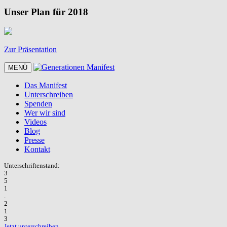
Unser Plan für 2018
Zur Präsentation
Zum
MENÜ
Inhalt
Das Manifest
Unterschreiben
Spenden
Wer wir sind
Videos
Blog
Presse
Kontakt
Unterschriftenstand:
3
5
1
.
2
1
3
Jetzt unterschreiben