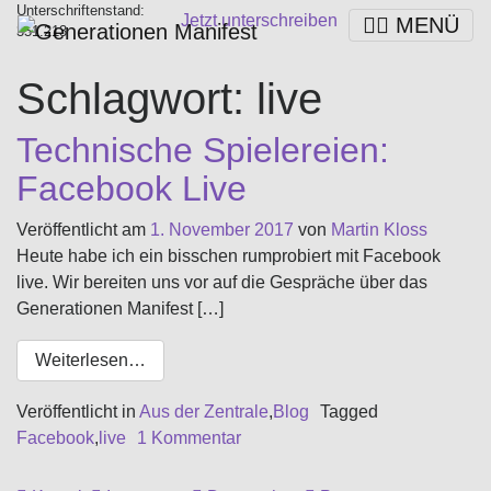
Unterschriftenstand:
Jetzt unterschreiben
MENÜ
3
5
1
.
2
1
3
Schlagwort:
live
Technische Spielereien:
Facebook Live
Veröffentlicht am
1. November 2017
von
Martin Kloss
Heute habe ich ein bisschen rumprobiert mit Facebook
live. Wir bereiten uns vor auf die Gespräche über das
Generationen Manifest […]
Weiterlesen…
Veröffentlicht in
Aus der Zentrale
,
Blog
Tagged
Facebook
,
live
1 Kommentar